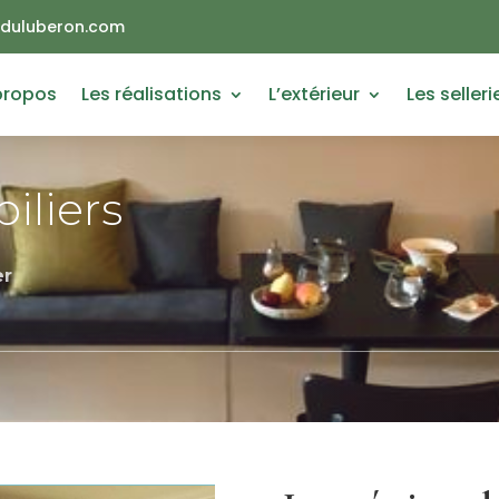
duluberon.com
propos
Les réalisations
L’extérieur
Les selleri
iliers
er