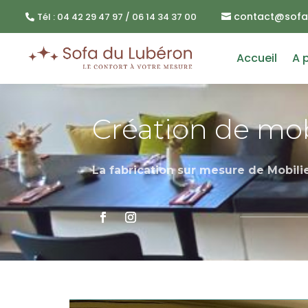
contact@sofa
Tél : 04 42 29 47 97 / 06 14 34 37 00
Accueil
A 
Création de mob
La fabrication sur mesure de Mobili