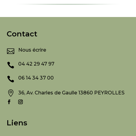
Contact
Nous écrire

04 42 29 47 97

06 14 34 37 00


36, Av. Charles de Gaulle 13860 PEYROLLES
Liens