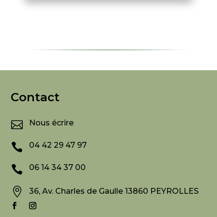
Contact
Nous écrire

04 42 29 47 97

06 14 34 37 00


36, Av. Charles de Gaulle 13860 PEYROLLES